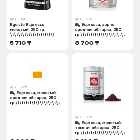
Арт.
0156
Арт.
0076
Egoiste Espresso,
illy Espresso, зерно,
молотый, 250 гр.
средняя обжарка, 250
\t\t\t\t\t\t\t\t\t\t\t
гр.\t\t\t\t\t\t\t\t\t\t\t
5 710 ₸
8 700 ₸
Арт.
0629
illy Espresso, молотый,
средняя обжарка, 250
гр.\t\t\t\t\t\t\t\t\t\t\t
Арт.
0079
illy Espresso, молотый,
темная обжарка, 250
гр.\t\t\t\t\t\t\t\t\t\t\t