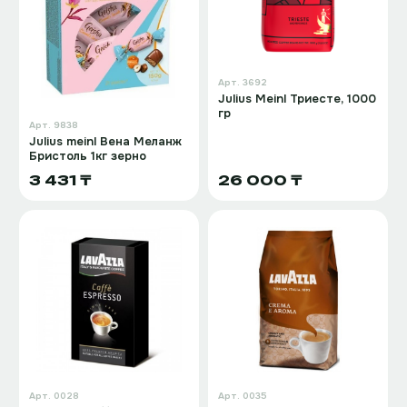
Арт.
3692
Julius Meinl Триесте, 1000
гр
Арт.
9838
Julius meinl Вена Меланж
Бристоль 1кг зерно
3 431 ₸
26 000 ₸
Арт.
0028
Арт.
0035