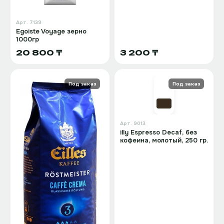
Арт.
7139
Egoiste Voyage зерно
1000гр
20 800 ₸
3 200 ₸
Под заказ
Под заказ
Арт.
9013
illy Espresso Decaf, без
кофеина, молотый, 250 гр.