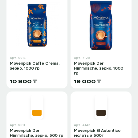
Арт.
6013
Арт.
7128
Movenpick Caffe Crema,
Movenpick Der
зерно, 1000 гр
Himmilische, зерно, 1000
гр
10 800 ₸
19 000 ₸
Арт.
9811
Арт.
4145
Movenpick Der
Movenpick El Autentico
Himmilische, зерно, 500 гр
молотый 500г