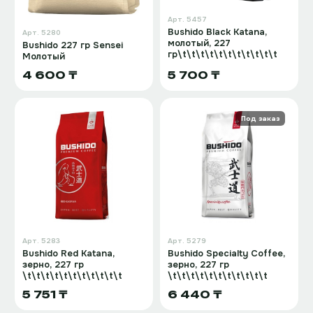
Арт.
5457
Bushido Black Katana,
Арт.
5280
молотый, 227
Bushido 227 гр Sensei
гр\t\t\t\t\t\t\t\t\t\t\t
Молотый
4 600 ₸
5 700 ₸
Под заказ
Арт.
5283
Арт.
5279
Bushido Red Katana,
Bushido Specialty Coffee,
зерно, 227 гр
зерно, 227 гр
\t\t\t\t\t\t\t\t\t\t\t
\t\t\t\t\t\t\t\t\t\t\t
5 751 ₸
6 440 ₸