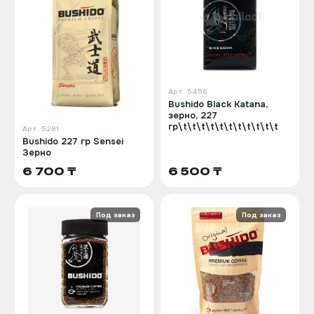
Арт.
5456
Bushido Black Katana,
зерно, 227
гр\t\t\t\t\t\t\t\t\t\t\t
Арт.
5281
Bushido 227 гр Sensei
Зерно
6 700 ₸
6 500 ₸
Под заказ
Под заказ