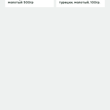
молотый 500гр
турецки, молотый, 100гр.
4 500 ₸
—
Под заказ
Под заказ
Арт.
6993
Арт.
6992
Mehmet Efendi по
Mehmet Efendi, по-
турецки, молотый, ж/б,
турецки, молотый;ж/б
250гр.
500 гр
4 050 ₸
—
Под заказ
Под заказ