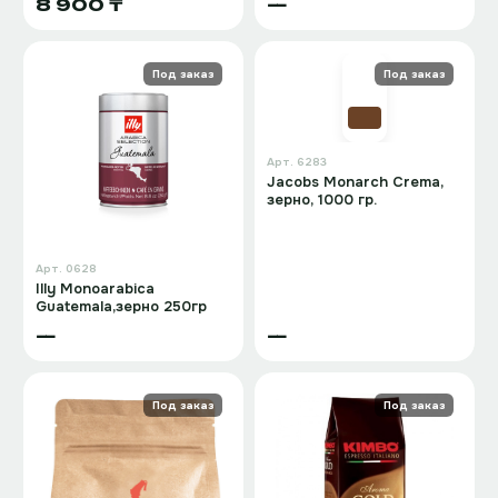
8 900 ₸
—
Под заказ
Под заказ
Арт.
6283
Jacobs Monarch Crema,
зерно, 1000 гр.
Арт.
0628
Illy Monoarabica
Guatemala,зерно 250гр
—
—
Под заказ
Под заказ