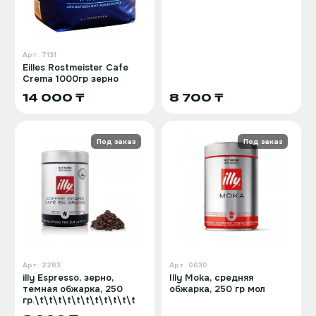
Арт.
7131
Eilles Rostmeister Cafe
Crema 1000гр зерно
14 000 ₸
8 700 ₸
Под заказ
Под заказ
Арт.
2283
Арт.
0630
illy Espresso, зерно,
Illy Moka, средняя
темная обжарка, 250
обжарка, 250 гр мол
гр.\t\t\t\t\t\t\t\t\t\t\t