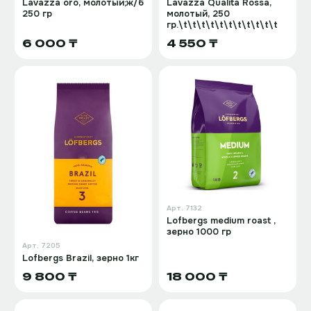
Lavazza oro, молотый;ж/б
Lavazza Qualita Rossa,
250 гр
молотый, 250
гр.\t\t\t\t\t\t\t\t\t\t\t
6 000 ₸
4 550 ₸
Арт.
7132
Lofbergs medium roast ,
зерно 1000 гр
Арт.
7205
Lofbergs Brazil, зерно 1кг
9 800 ₸
18 000 ₸