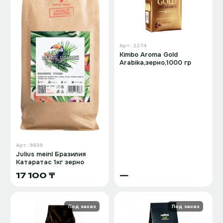
Арт.
2274
Kimbo Aroma Gold
Arabika,зерно,1000 гр
Арт.
9839
Julius meinl Бразилия
Катаратас 1кг зерно
17 100 ₸
—
Под заказ
Под заказ