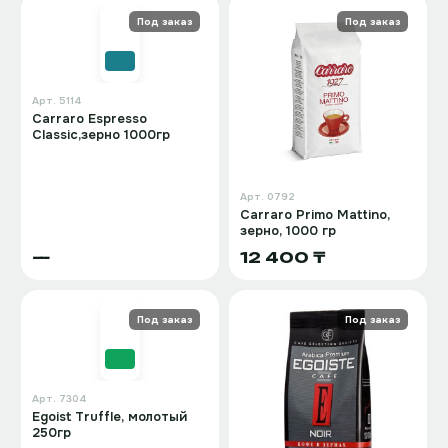
Под заказ
Под заказ
Арт.
5114
Carraro Espresso
Classic,зерно 1000гр
Арт.
0792
Carraro Primo Mattino,
зерно, 1000 гр
—
12 400 ₸
Под заказ
Под заказ
Арт.
7304
Egoist Truffle, молотый
250гр