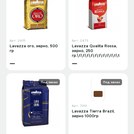
Арт.
2415
Арт.
2473
Lavazza oro, зерно, 500
Lavazza Qualita Rossa,
гр
зерно, 250
гр.\t\t\t\t\t\t\t\t\t\t\t
—
—
Под заказ
Под заказ
Арт.
7310
Lavazza Tierra Brazil,
зерно 1000гр