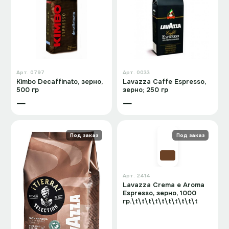
Арт.
0797
Арт.
0033
Kimbo Decaffinato, зерно,
Lavazza Caffe Espresso,
500 гр
зерно; 250 гр
—
—
Под заказ
Под заказ
Арт.
2414
Lavazza Crema e Aroma
Espresso, зерно, 1000
гр.\t\t\t\t\t\t\t\t\t\t