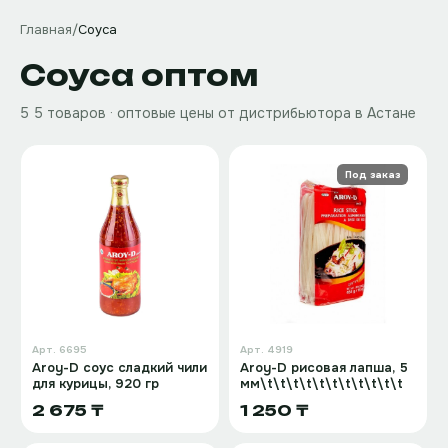
Главная
/
Соуса
Соуса
оптом
5
5 товаров
· оптовые цены от дистрибьютора в Астане
Под заказ
Арт.
6695
Арт.
4919
Aroy-D соус сладкий чили
Aroy-D рисовая лапша, 5
для курицы, 920 гр
мм\t\t\t\t\t\t\t\t\t\t\t
2 675 ₸
1 250 ₸