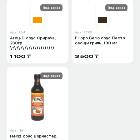
Под заказ
Под заказ
Арт.
7041
Арт.
6765
Aroy-D соус Срирача,
Filippo Berio соус Песто
230гр
овощи гриль, 190 мл
\t\t\t\t\t\t\t\t\t\t\t
1 100 ₸
3 500 ₸
Под заказ
Арт.
1101
Heinz соус Ворчестер,