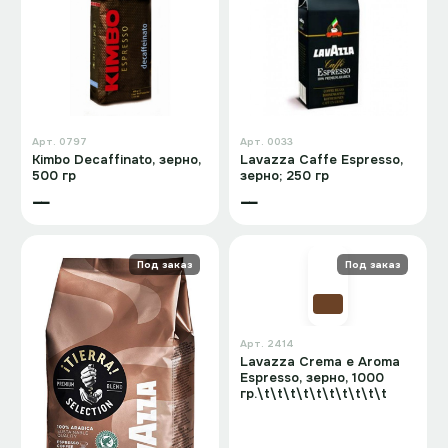
Арт.
0797
Арт.
0033
Kimbo Decaffinato, зерно,
Lavazza Caffe Espresso,
500 гр
зерно; 250 гр
—
—
Под заказ
Под заказ
Арт.
2414
Lavazza Crema e Aroma
Espresso, зерно, 1000
гр.\t\t\t\t\t\t\t\t\t\t