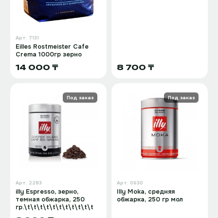
Арт.
7131
Eilles Rostmeister Cafe
Crema 1000гр зерно
14 000 ₸
8 700 ₸
Под заказ
Под заказ
Арт.
2283
Арт.
0630
illy Espresso, зерно,
Illy Moka, средняя
темная обжарка, 250
обжарка, 250 гр мол
гр.\t\t\t\t\t\t\t\t\t\t\t