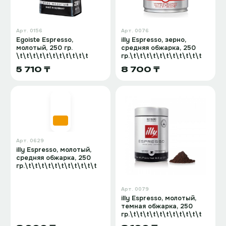
Арт.
0156
Арт.
0076
Egoiste Espresso,
illy Espresso, зерно,
молотый, 250 гр.
средняя обжарка, 250
\t\t\t\t\t\t\t\t\t\t\t
гр.\t\t\t\t\t\t\t\t\t\t\t
5 710 ₸
8 700 ₸
Арт.
0629
illy Espresso, молотый,
средняя обжарка, 250
гр.\t\t\t\t\t\t\t\t\t\t\t
Арт.
0079
illy Espresso, молотый,
темная обжарка, 250
гр.\t\t\t\t\t\t\t\t\t\t\t