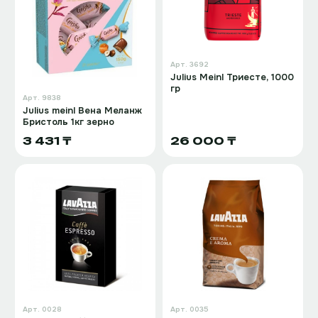
Арт.
3692
Julius Meinl Триесте, 1000
гр
Арт.
9838
Julius meinl Вена Меланж
Бристоль 1кг зерно
3 431 ₸
26 000 ₸
Арт.
0028
Арт.
0035