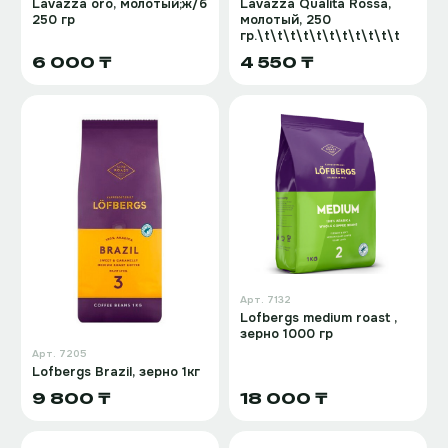
Lavazza oro, молотый;ж/б
Lavazza Qualita Rossa,
250 гр
молотый, 250
гр.\t\t\t\t\t\t\t\t\t\t\t
6 000 ₸
4 550 ₸
Арт.
7132
Lofbergs medium roast ,
зерно 1000 гр
Арт.
7205
Lofbergs Brazil, зерно 1кг
9 800 ₸
18 000 ₸