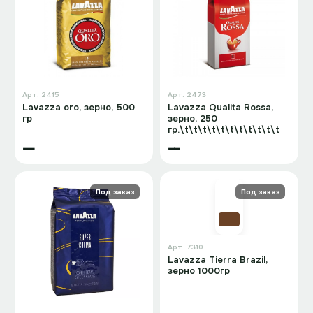
Арт.
2415
Арт.
2473
Lavazza oro, зерно, 500
Lavazza Qualita Rossa,
гр
зерно, 250
гр.\t\t\t\t\t\t\t\t\t\t\t
—
—
Под заказ
Под заказ
Арт.
7310
Lavazza Tierra Brazil,
зерно 1000гр