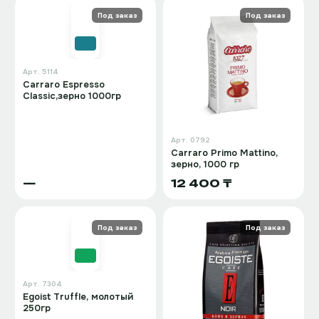
Под заказ
Под заказ
Арт.
5114
Carraro Espresso
Classic,зерно 1000гр
Арт.
0792
Carraro Primo Mattino,
зерно, 1000 гр
—
12 400 ₸
Под заказ
Под заказ
Арт.
7304
Egoist Truffle, молотый
250гр