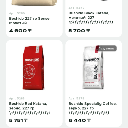
Арт.
5457
Bushido Black Katana,
Арт.
5280
молотый, 227
Bushido 227 гр Sensei
гр\t\t\t\t\t\t\t\t\t\t\t
Молотый
4 600 ₸
5 700 ₸
Под заказ
Арт.
5283
Арт.
5279
Bushido Red Katana,
Bushido Specialty Coffee,
зерно, 227 гр
зерно, 227 гр
\t\t\t\t\t\t\t\t\t\t\t
\t\t\t\t\t\t\t\t\t\t\t
5 751 ₸
6 440 ₸