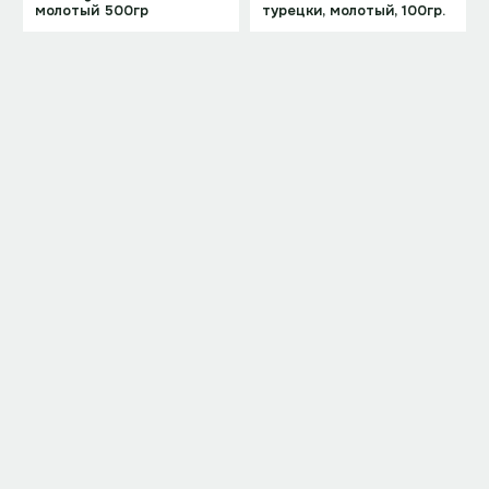
молотый 500гр
турецки, молотый, 100гр.
4 500 ₸
—
Под заказ
Под заказ
Арт.
6993
Арт.
6992
Mehmet Efendi по
Mehmet Efendi, по-
турецки, молотый, ж/б,
турецки, молотый;ж/б
250гр.
500 гр
4 050 ₸
—
Под заказ
Под заказ