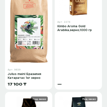
Арт.
2274
Kimbo Aroma Gold
Arabika,зерно,1000 гр
Арт.
9839
Julius meinl Бразилия
Катаратас 1кг зерно
17 100 ₸
—
Под заказ
Под заказ