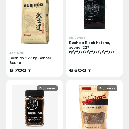
Арт.
5456
Bushido Black Katana,
зерно, 227
гр\t\t\t\t\t\t\t\t\t\t\t
Арт.
5281
Bushido 227 гр Sensei
Зерно
6 700 ₸
6 500 ₸
Под заказ
Под заказ