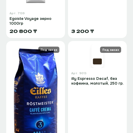
Арт.
7139
Egoiste Voyage зерно
1000гр
20 800 ₸
3 200 ₸
Под заказ
Под заказ
Арт.
9013
illy Espresso Decaf, без
кофеина, молотый, 250 гр.