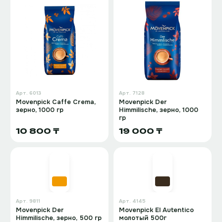
Арт.
6013
Арт.
7128
Movenpick Caffe Crema,
Movenpick Der
зерно, 1000 гр
Himmilische, зерно, 1000
гр
10 800 ₸
19 000 ₸
Арт.
9811
Арт.
4145
Movenpick Der
Movenpick El Autentico
Himmilische, зерно, 500 гр
молотый 500г