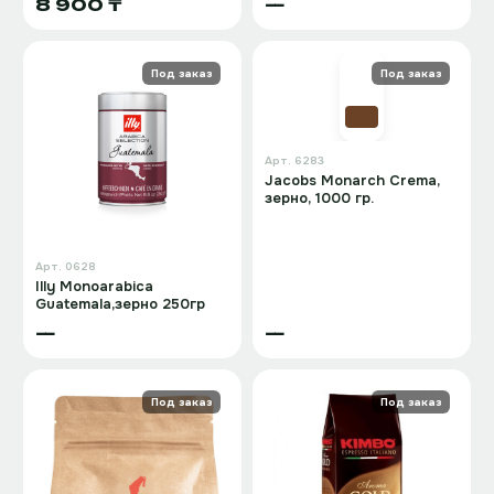
8 900 ₸
—
Под заказ
Под заказ
Арт.
6283
Jacobs Monarch Crema,
зерно, 1000 гр.
Арт.
0628
Illy Monoarabica
Guatemala,зерно 250гр
—
—
Под заказ
Под заказ