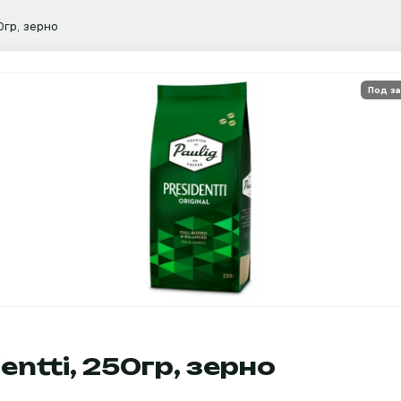
50гр, зерно
Под за
entti, 250гр, зерно