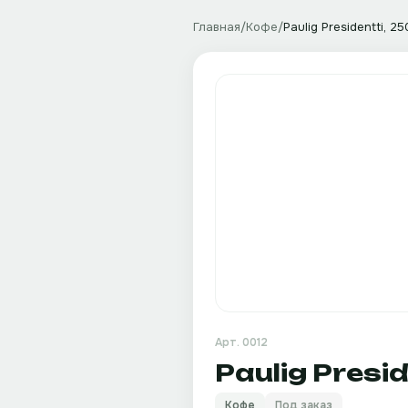
Главная
/
Кофе
/
Paulig Presidentti, 2
Арт.
0012
Paulig Presid
Кофе
Под заказ