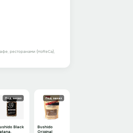
кафе, ресторанами (HoReCa),
Под заказ
Под заказ
ushido Black
Bushido
atana,
Original