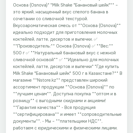
Основа (Osnova)** **Milk Shake "Банановый шейк"** –
это яркий, насыщенный вкус спелого банана в
сочетании со сливочной текстурой.
Вкусоароматическая смесь от **Основа (Osnova)**
идеально подходит для приготовления молочных
коктейлей, латте, десертов и выпечки. ✅
**Производитель:** Основа (Osnova) ✅ **Вес:**
500 г ✅ **Натуральный банановый вкус с нежной
сливочной основой** ✅ **Идеально для молочных
коктейлей, латте, десертов и выпечки** **Где купить
Milk Shake "Банановый шейк" 500 г в Казахстане?** В
магазине **Nstore.kz** представлен широкий
ассортимент продукции **Основа (Osnova)** по
**лучшим ценам**. Доступна покупка **оптом и в
розницу** с выгодными скидками и акциями!
**Гарантия качества** - Вся продукция
**сертифицирована** и имеет **сопроводительные
документы**. - Мы – **плательщики НДС**,
работаем с юридическими и физическими лицами.