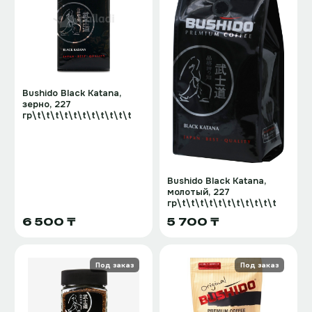
Bushido Black Katana,
зерно, 227
гр\t\t\t\t\t\t\t\t\t\t\t
Bushido Black Katana,
молотый, 227
гр\t\t\t\t\t\t\t\t\t\t\t
6 500 ₸
5 700 ₸
Под заказ
Под заказ