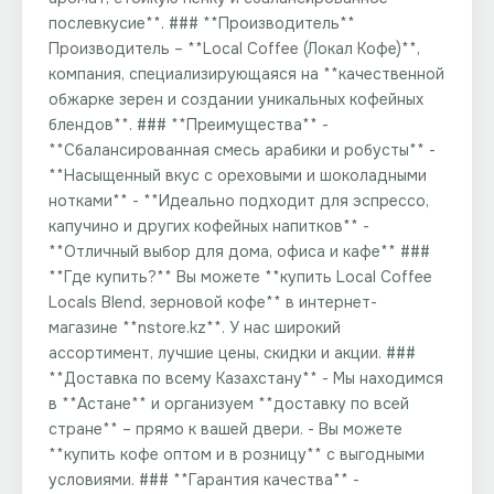
послевкусие**. ### **Производитель**
Производитель – **Local Coffee (Локал Кофе)**,
компания, специализирующаяся на **качественной
обжарке зерен и создании уникальных кофейных
блендов**. ### **Преимущества** -
**Сбалансированная смесь арабики и робусты** -
**Насыщенный вкус с ореховыми и шоколадными
нотками** - **Идеально подходит для эспрессо,
капучино и других кофейных напитков** -
**Отличный выбор для дома, офиса и кафе** ###
**Где купить?** Вы можете **купить Local Coffee
Locals Blend, зерновой кофе** в интернет-
магазине **nstore.kz**. У нас широкий
ассортимент, лучшие цены, скидки и акции. ###
**Доставка по всему Казахстану** - Мы находимся
в **Астане** и организуем **доставку по всей
стране** – прямо к вашей двери. - Вы можете
**купить кофе оптом и в розницу** с выгодными
условиями. ### **Гарантия качества** -