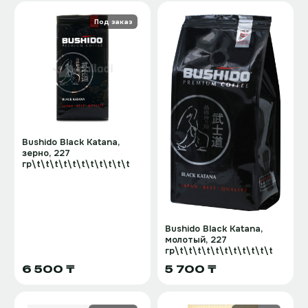
Под заказ
Bushido Black Katana,
зерно, 227
гр\t\t\t\t\t\t\t\t\t\t\t
Bushido Black Katana,
молотый, 227
гр\t\t\t\t\t\t\t\t\t\t\t
6 500 ₸
5 700 ₸