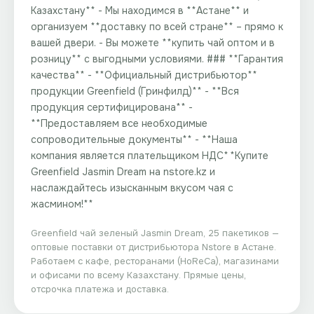
Казахстану** - Мы находимся в **Астане** и
организуем **доставку по всей стране** – прямо к
вашей двери. - Вы можете **купить чай оптом и в
розницу** с выгодными условиями. ### **Гарантия
качества** - **Официальный дистрибьютор**
продукции Greenfield (Гринфилд)** - **Вся
продукция сертифицирована** -
**Предоставляем все необходимые
сопроводительные документы** - **Наша
компания является плательщиком НДС** **Купите
Greenfield Jasmin Dream на nstore.kz и
наслаждайтесь изысканным вкусом чая с
жасмином!**
Greenfield чай зеленый Jasmin Dream, 25 пакетиков
—
оптовые поставки от дистрибьютора
Nstore
в Астане.
Работаем с кафе, ресторанами (HoReCa), магазинами
и офисами по всему Казахстану. Прямые цены,
отсрочка платежа и доставка.