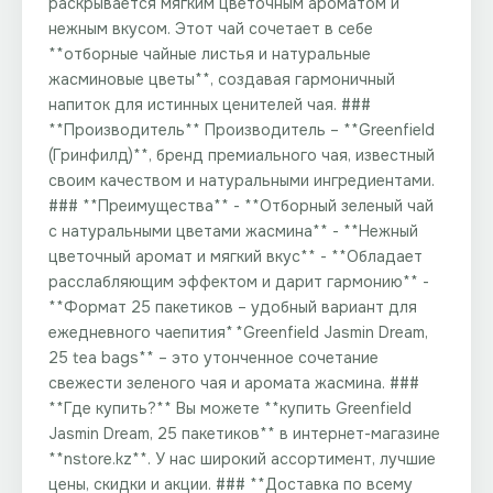
раскрывается мягким цветочным ароматом и
нежным вкусом. Этот чай сочетает в себе
**отборные чайные листья и натуральные
жасминовые цветы**, создавая гармоничный
напиток для истинных ценителей чая. ###
**Производитель** Производитель – **Greenfield
(Гринфилд)**, бренд премиального чая, известный
своим качеством и натуральными ингредиентами.
### **Преимущества** - **Отборный зеленый чай
с натуральными цветами жасмина** - **Нежный
цветочный аромат и мягкий вкус** - **Обладает
расслабляющим эффектом и дарит гармонию** -
**Формат 25 пакетиков – удобный вариант для
ежедневного чаепития** **Greenfield Jasmin Dream,
25 tea bags** – это утонченное сочетание
свежести зеленого чая и аромата жасмина. ###
**Где купить?** Вы можете **купить Greenfield
Jasmin Dream, 25 пакетиков** в интернет-магазине
**nstore.kz**. У нас широкий ассортимент, лучшие
цены, скидки и акции. ### **Доставка по всему