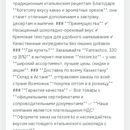
традиционным итальянским рецептам. Благодаря
**богатому вкусу какао и ароматных орехов**, она
станет отличным дополнением к завтраку,
десертам и выпечке. ### **Преимущества** ✔
Насыщенный шоколадно-ореховый вкус ✔
Кремовая текстура для удобного намазывания ✔
Качественные ингредиенты без лишних добавок
### **Где купить?** Заказывайте **Fantastico, 330
гр (6%)** в интернет-магазине **nstore.kz** – у нас
**широкий ассортимент, лучшие цены, скидки и
акции**. ### **Доставка по всему Казахстану**
**Склад в Астане**, отправляем заказы по всей
стране Возможна **покупка оптом и в розницу**
### **Гарантия качества** ✅ Все товары с
**официальными сертификатами и
сопроводительными документами** ✅ **Наша
компания является плательщиком НДС**
**Оформите заказ на nstore.kz и наслаждайтесь
вкусом настоящего итальянского шоколада с