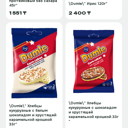
протеиновый без сахара
\Dumle\" Ирис 120г"
45г"
1 551 ₸
2 400 ₸
\Dumle\" Хлебцы
\Dumle\" Хлебцы
кукурузные с шоколадом
кукурузные с белым
и хрустящей
шоколадом и хрустящей
карамельной крошкой 33г
карамельной крошкой
"
33г"