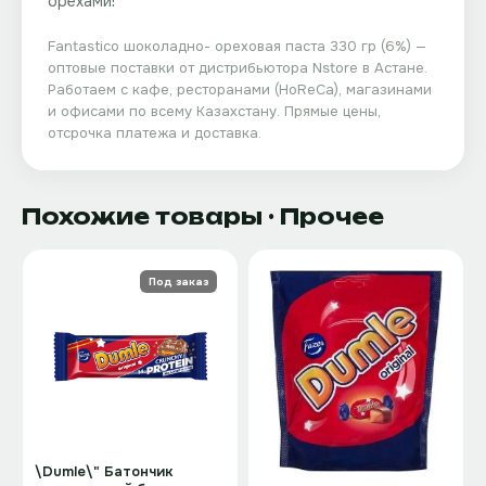
орехами!**
Fantastico шоколадно- ореховая паста 330 гр (6%)
—
оптовые поставки от дистрибьютора
Nstore
в Астане.
Работаем с кафе, ресторанами (HoReCa), магазинами
и офисами по всему Казахстану. Прямые цены,
отсрочка платежа и доставка.
Похожие товары
· Прочее
Под заказ
\Dumle\" Батончик