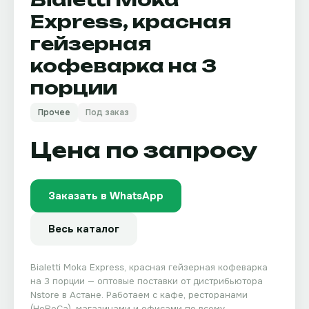
Express, красная
гейзерная
кофеварка на 3
порции
Прочее
Под заказ
Цена по запросу
Заказать в WhatsApp
Весь каталог
Bialetti Moka Express, красная гейзерная кофеварка
на 3 порции
— оптовые поставки от дистрибьютора
Nstore
в Астане. Работаем с кафе, ресторанами
(HoReCa), магазинами и офисами по всему