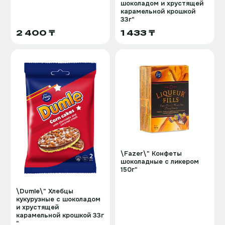
шоколадом и хрустящей
карамельной крошкой
33г"
2 400 ₸
1 433 ₸
\Fazer\" Конфеты
шоколадные с ликером
150г"
\Dumle\" Хлебцы
кукурузные с шоколадом
и хрустящей
карамельной крошкой 33г
"