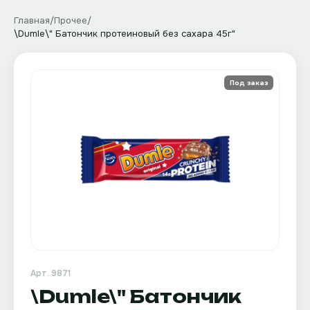
Главная
/
Прочее
/
\Dumle\" Батончик протеиновый без сахара 45г"
Под заказ
Арт.
9871
\Dumle\" Батончик