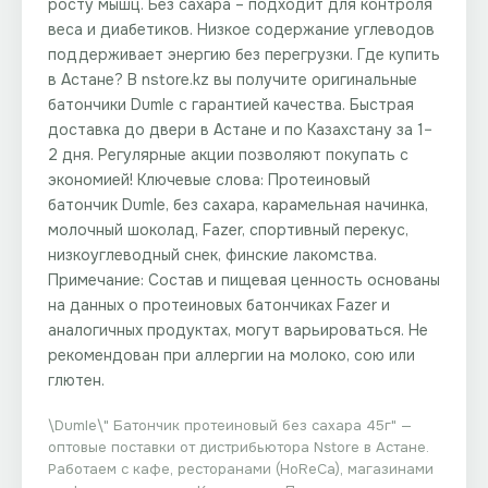
росту мышц. Без сахара – подходит для контроля
веса и диабетиков. Низкое содержание углеводов
поддерживает энергию без перегрузки. Где купить
в Астане? В nstore.kz вы получите оригинальные
батончики Dumle с гарантией качества. Быстрая
доставка до двери в Астане и по Казахстану за 1–
2 дня. Регулярные акции позволяют покупать с
экономией! Ключевые слова: Протеиновый
батончик Dumle, без сахара, карамельная начинка,
молочный шоколад, Fazer, спортивный перекус,
низкоуглеводный снек, финские лакомства.
Примечание: Состав и пищевая ценность основаны
на данных о протеиновых батончиках Fazer и
аналогичных продуктах, могут варьироваться. Не
рекомендован при аллергии на молоко, сою или
глютен.
\Dumle\" Батончик протеиновый без сахара 45г"
—
оптовые поставки от дистрибьютора
Nstore
в Астане.
Работаем с кафе, ресторанами (HoReCa), магазинами