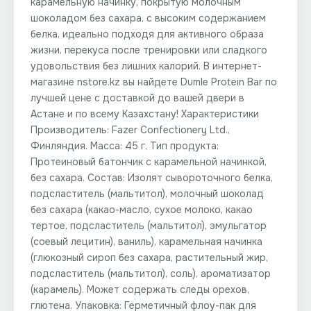
карамельную начинку, покрытую молочным
шоколадом без сахара, с высоким содержанием
белка, идеально подходя для активного образа
жизни, перекуса после тренировки или сладкого
удовольствия без лишних калорий. В интернет-
магазине nstore.kz вы найдете Dumle Protein Bar по
лучшей цене с доставкой до вашей двери в
Астане и по всему Казахстану! Характеристики
Производитель: Fazer Confectionery Ltd.,
Финляндия. Масса: 45 г. Тип продукта:
Протеиновый батончик с карамельной начинкой,
без сахара. Состав: Изолят сывороточного белка,
подсластитель (мальтитол), молочный шоколад
без сахара (какао-масло, сухое молоко, какао
тертое, подсластитель (мальтитол), эмульгатор
(соевый лецитин), ваниль), карамельная начинка
(глюкозный сироп без сахара, растительный жир,
подсластитель (мальтитол), соль), ароматизатор
(карамель). Может содержать следы орехов,
глютена. Упаковка: Герметичный флоу-пак для