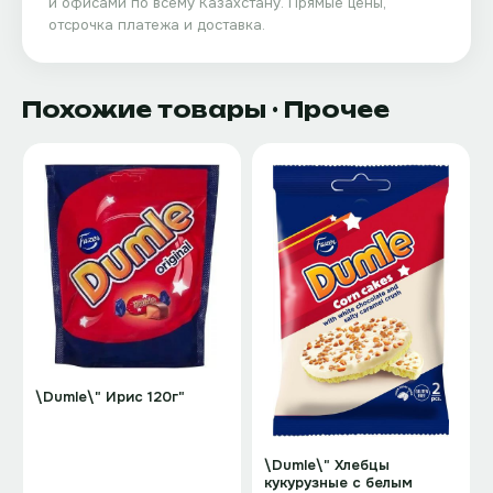
и офисами по всему Казахстану. Прямые цены,
отсрочка платежа и доставка.
Похожие товары
· Прочее
\Dumle\" Ирис 120г"
\Dumle\" Хлебцы
кукурузные с белым