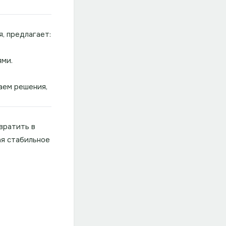
, предлагает:
ями.
аем решения,
вратить в
ая стабильное