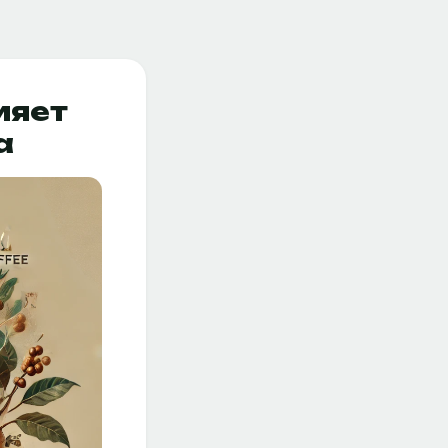
ияет
а