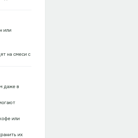
н или
ят на смеси с
м даже в
омогают
кофе или
ранить их