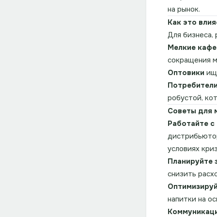
на рынок.
Как это влия
Для бизнеса,
Мелкие кафе
сокращения м
Оптовики
ищу
Потребител
робустой, ко
Советы для 
Работайте с
дистрибьюто
условиях криз
Планируйте 
снизить расх
Оптимизируй
напитки на ос
Коммуникаци