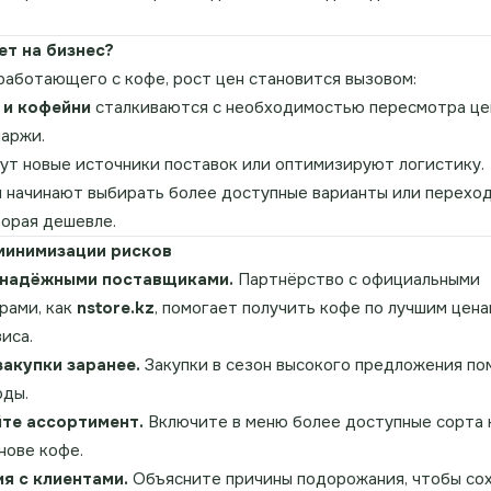
ет на бизнес?
 работающего с кофе, рост цен становится вызовом:
 и кофейни
сталкиваются с необходимостью пересмотра це
аржи.
т новые источники поставок или оптимизируют логистику.
и
начинают выбирать более доступные варианты или переход
торая дешевле.
минимизации рисков
 надёжными поставщиками.
Партнёрство с официальными
рами, как
nstore.kz
, помогает получить кофе по лучшим цена
иса.
закупки заранее.
Закупки в сезон высокого предложения п
оды.
те ассортимент.
Включите в меню более доступные сорта 
нове кофе.
я с клиентами.
Объясните причины подорожания, чтобы сох