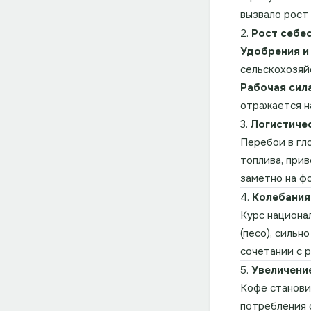
вызвало рост 
2.
Рост себе
Удобрения и
сельскохозяй
Рабочая сила
отражается н
3.
Логистиче
Перебои в гл
топлива, при
заметно на ф
4.
Колебания
Курс национа
(песо), сильн
сочетании с 
5.
Увеличени
Кофе станови
потребления 