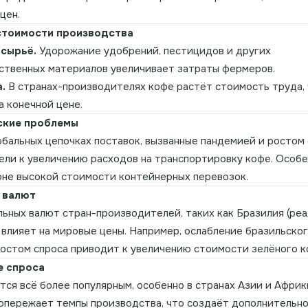
цен.
стоимости производства
 сырьё.
Удорожание удобрений, пестицидов и других
ственных материалов увеличивает затраты фермеров.
.
В странах-производителях кофе растёт стоимость труда,
а конечной цене.
ские проблемы
обальных цепочках поставок, вызванные пандемией и ростом
вели к увеличению расходов на транспортировку кофе. Особе
оне высокой стоимости контейнерных перевозок.
 валют
льных валют стран-производителей, таких как Бразилия (реа
о влияет на мировые цены. Например, ослабление бразильског
ростом спроса приводит к увеличению стоимости зелёного к
е спроса
тся всё более популярным, особенно в странах Азии и Африк
опережает темпы производства, что создаёт дополнительн