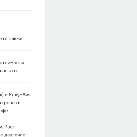
 что также
 стоимости
нно это
л) и Колумбия
о реала в
офе.
и. Рост
ое давление