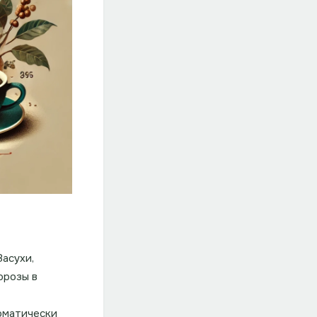
Засухи,
орозы в
томатически