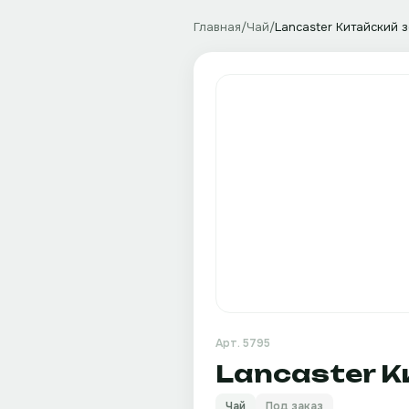
Главная
/
Чай
/
Lancaster Китайский 
Арт.
5795
Lancaster К
Чай
Под заказ