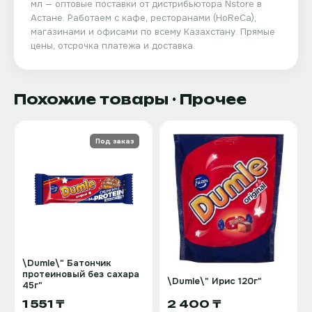
мл
— оптовые поставки от дистрибьютора
Nstore
в
Астане. Работаем с кафе, ресторанами (HoReCa),
магазинами и офисами по всему Казахстану. Прямые
цены, отсрочка платежа и доставка.
Похожие товары
· Прочее
Под заказ
\Dumle\" Батончик
протеиновый без сахара
\Dumle\" Ирис 120г"
45г"
1 551 ₸
2 400 ₸