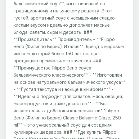
бальзамический соус**, изготовленный по
традиционному итальянскому рецепту. Этот
густой, ароматный соус с насыщенным сладко-
кислым вкусом идеально дополняет мясные
блюда, салаты, сыры и десерты. ###
**Производитель** Производитель – **Filippo
Berio (Филиппо Берио), Италия**, бренд с мировым
именем, который более 150 лет создает
продукцию премиального качества. ###
**Преимущества Filippo Berio соуса
бальзамического классического** - **Изготовлен
на основе натурального бальзамического уксуса**
- **Густая текстура и насыщенный аромат** -
**Идеально подходит для салатов, мяса, овощей,
морепродуктов и даже десертов** - **Без
искусственных добавок и консервантов** **Filippo
Berio (Филиппо Берио) Classic Balsamic Glaze, 250
ml** – это универсальный соус для создания
кулинарных шедевров. ### **Где купить Filippo