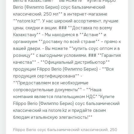
Berio в Казахстане?** Вы можете **купить Filippo
Berio (Филиппо Берио) соус бальзамический
классический, 250 мл** в интернет-магазине
**nstore.kz**. У нас широкий ассортимент, лучшие
цены, скидки и акции. ### **Доставка по всему
Казахстану** - Мы находимся в **Астане** и
организуем **доставку по всей стране** – прямо к
вашей двери. - Вы можете **купить соус оптом и в
розницу** с выгодными условиями. ### **Гарантия
качества** - **Официальный дистрибьютор**
продукции Filippo Berio (Филиппо Берио) - **Вся
продукция сертифицирована** -
**Предоставляем все необходимые
сопроводительные документы** - **Наша
компания является плательщиком НДС** **Купите
Filippo Berio (Филиппо Берио) соус бальзамический
классический на nstore.kz и придайте своим
блюдам итальянскую элегантность!**
Filippo Berio соус бальзамический классический, 250