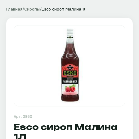
Главная
/
Сиропы
/
Esco сироп Малина 1Л
Арт.
3950
Esco сироп Малина
1Л