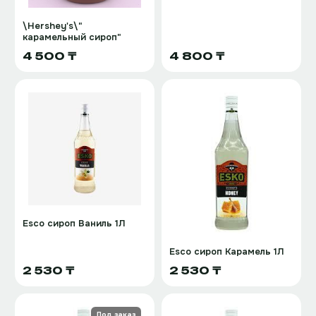
\Hershey's\"
карамельный сироп"
4 500 ₸
4 800 ₸
Esco сироп Ваниль 1Л
Esco сироп Карамель 1Л
2 530 ₸
2 530 ₸
Под заказ