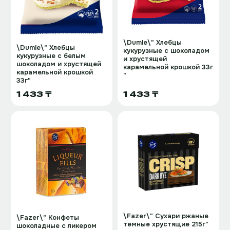
\Dumle\" Хлебцы
\Dumle\" Хлебцы
кукурузные с шоколадом
кукурузные с белым
и хрустящей
шоколадом и хрустящей
карамельной крошкой 33г
карамельной крошкой
"
33г"
1 433 ₸
1 433 ₸
\Fazer\" Сухари ржаные
\Fazer\" Конфеты
темные хрустящие 215г"
шоколадные с ликером