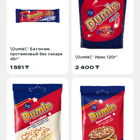
\Dumle\" Батончик
протеиновый без сахара
\Dumle\" Ирис 120г"
45г"
1 551 ₸
2 400 ₸