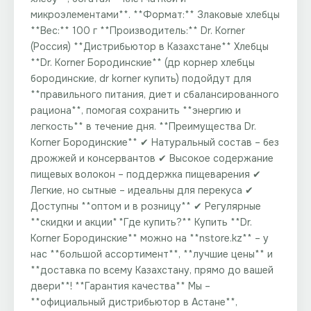
микроэлементами**. **Формат:** Злаковые хлебцы
**Вес:** 100 г **Производитель:** Dr. Korner
(Россия) **Дистрибьютор в Казахстане** Хлебцы
**Dr. Korner Бородинские** (др корнер хлебцы
бородинские, dr korner купить) подойдут для
**правильного питания, диет и сбалансированного
рациона**, помогая сохранить **энергию и
легкость** в течение дня. **Преимущества Dr.
Korner Бородинские** ✔ Натуральный состав – без
дрожжей и консервантов ✔ Высокое содержание
пищевых волокон – поддержка пищеварения ✔
Легкие, но сытные – идеальны для перекуса ✔
Доступны **оптом и в розницу** ✔ Регулярные
**скидки и акции** **Где купить?** Купить **Dr.
Korner Бородинские** можно на **nstore.kz** – у
нас **большой ассортимент**, **лучшие цены** и
**доставка по всему Казахстану, прямо до вашей
двери**! **Гарантия качества** Мы –
**официальный дистрибьютор в Астане**,