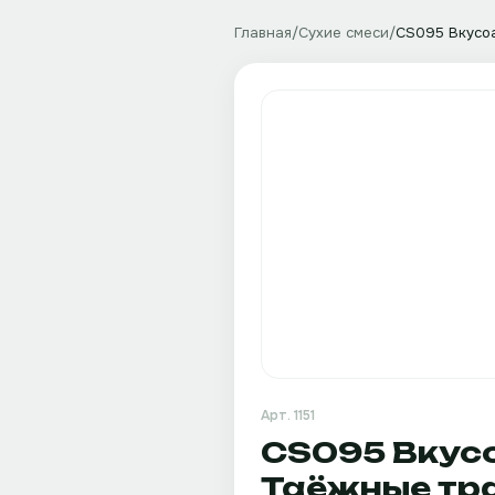
Главная
/
Сухие смеси
/
CS095 Вкусоа
Арт.
1151
CS095 Вкусо
Таёжные тра