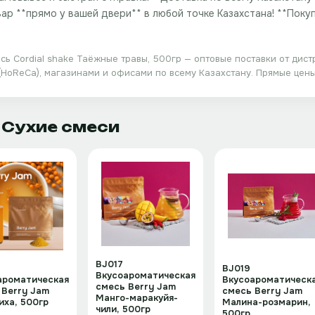
овар **прямо у вашей двери** в любой точке Казахстана! **Поку
ь Cordial shake Таёжные травы, 500гр
— оптовые поставки от дис
(HoReCa), магазинами и офисами по всему Казахстану. Прямые цены
· Сухие смеси
BJ017
BJ019
Вкусоароматическая
ароматическая
Вкусоароматическ
смесь Berry Jam
 Berry Jam
смесь Berry Jam
Манго-маракуйя-
иха, 500гр
Малина-розмарин,
чили, 500гр
500гр