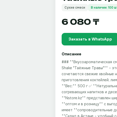
Сухие смеси
В наличии: 100 ш
6 080 ₸
Заказать в WhatsApp
Описание
### **Вкусоароматическая сме
Shake "Таёжные Травы"** – э
сочетаются свежие хвойные н
приготовления коктейлей, ли
**Вес:** 500 г ✅ **Натуральн
согревающих напитков и десерт
**Nstore.kz** представлен ш
**оптом и в розницу** с выго
имеет **сопроводительные до
**Склад в Астане – удобный с