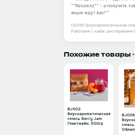
**Nstore.kz** – и получите т
акции ждут вас!**
CS095 Вкусоароматическая смес
Работаем с кафе, ресторанами 
Похожие товары
BJ002
Вкусоароматическая
BJ006
смесь Berry Jam
Вкусо
Глинтвейн, 500гр
смесь
Облеп