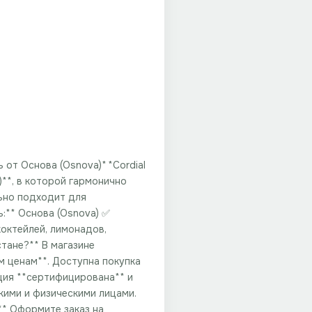
т Основа (Osnova)** **Cordial
**, в которой гармонично
льно подходит для
:** Основа (Osnova) ✅
коктейлей, лимонадов,
стане?** В магазине
м ценам**. Доступна покупка
кция **сертифицирована** и
кими и физическими лицами.
у** Оформите заказ на