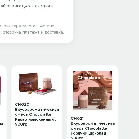
пайте выгодно – скидки и
трибьютора
Nstore
в Астане.
, отсрочка платежа и доставка.
CH020
Вкусоароматическая
смесь Chocolatte
CH021
Какао изысканный ,
ая
Вкусоароматическая
500гр
смесь Chocolatte
Горячий шоколад,
500гр