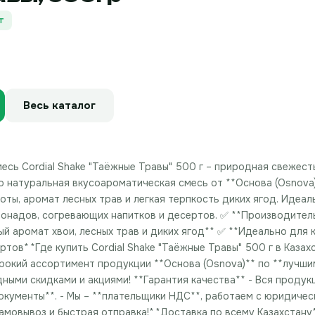
т
Весь каталог
сь Cordial Shake "Таёжные Травы" 500 г – природная свежесть о
то натуральная вкусоароматическая смесь от **Основа (Osnova)
оты, аромат лесных трав и легкая терпкость диких ягод. Идеа
монадов, согревающих напитков и десертов. ✅ **Производитель
ый аромат хвои, лесных трав и диких ягод** ✅ **Идеально для 
ов** **Где купить Cordial Shake "Таёжные Травы" 500 г в Казах
ирокий ассортимент продукции **Основа (Osnova)** по **лучши
дными скидками и акциями! **Гарантия качества** - Вся проду
кументы**. - Мы – **плательщики НДС**, работаем с юридичес
амовывоз и быстрая отправка!** **Доставка по всему Казахстан