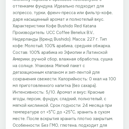
оттенками фундука. Идеально подходит для
эспрессо, турки, френч-пресса или фильтр-кофе,
даря насыщенный аромат и полнотелый вкус.
Характеристики Кофе Bushido Red Katana
Производитель: UCC Coffee Benelux B.V.,
Нидерланды (бренд Bushido). Масса: 227 г. Тип
кофе: Молотый, 100% арабика, средняя обжарка.
Состав: 100% арабика из Эфиопии и Латинской
Америки, ручной сбор, влажная обработка, сушка
на солнце. Упаковка: Мягкий пакет с
дегазационным клапаном и зип-лентой для
сохранения свежести. Калорийность: 0 ккал на 100
мл приготовленного напитка (без сахара).
Интенсивность: 5/10. Аромат и вкус: Красные
ягоды, персик, фундук, сладкий, полнотелый, с
мягкой кислинкой. Срок годности: 24 месяца при
температуре от +5°C до +25°C, хранить в сухом
месте. После вскрытия хранить плотно закрытым.
Особенности: Без ГМО, глютена, подходит для