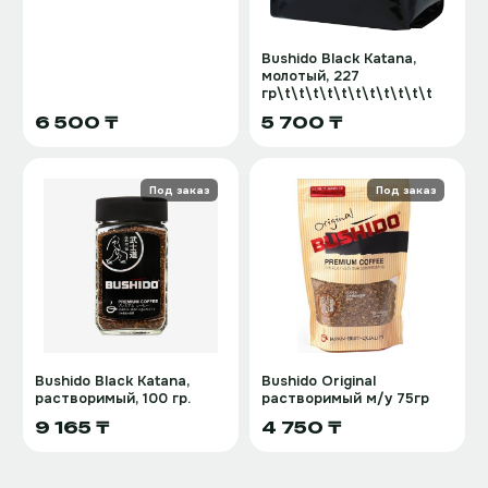
Bushido Black Katana,
молотый, 227
гр\t\t\t\t\t\t\t\t\t\t\t
6 500 ₸
5 700 ₸
Под заказ
Под заказ
Bushido Black Katana,
Bushido Original
растворимый, 100 гр.
растворимый м/у 75гр
9 165 ₸
4 750 ₸