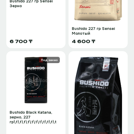
Bushido 227 гр Sensei
Зерно
Bushido 227 гр Sensei
Молотый
6 700 ₸
4 600 ₸
Под заказ
Bushido Black Katana,
зерно, 227
гр\t\t\t\t\t\t\t\t\t\t\t