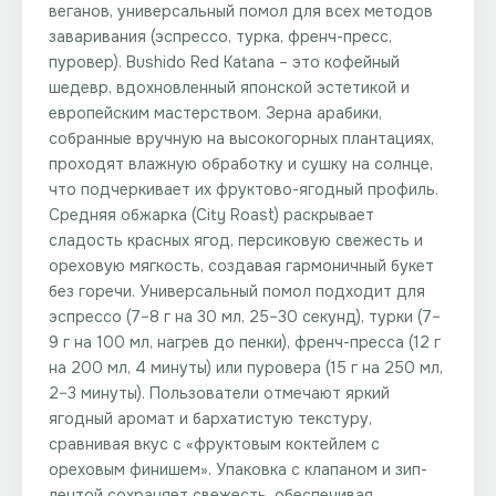
веганов, универсальный помол для всех методов
заваривания (эспрессо, турка, френч-пресс,
пуровер). Bushido Red Katana – это кофейный
шедевр, вдохновленный японской эстетикой и
европейским мастерством. Зерна арабики,
собранные вручную на высокогорных плантациях,
проходят влажную обработку и сушку на солнце,
что подчеркивает их фруктово-ягодный профиль.
Средняя обжарка (City Roast) раскрывает
сладость красных ягод, персиковую свежесть и
ореховую мягкость, создавая гармоничный букет
без горечи. Универсальный помол подходит для
эспрессо (7–8 г на 30 мл, 25–30 секунд), турки (7–
9 г на 100 мл, нагрев до пенки), френч-пресса (12 г
на 200 мл, 4 минуты) или пуровера (15 г на 250 мл,
2–3 минуты). Пользователи отмечают яркий
ягодный аромат и бархатистую текстуру,
сравнивая вкус с «фруктовым коктейлем с
ореховым финишем». Упаковка с клапаном и зип-
лентой сохраняет свежесть, обеспечивая